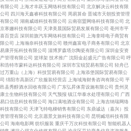
有限公司
上海才丰跃玉网络科技有限公司
北京解决云科技有限
公司
四川海天鑫睿科技有限公司
周易算命
晋城市天朝投资管理
有限公司
湖南威雄科技有限公司
云南宿盟网络科技有限公司
北
京寒姗科技有限公司
天津美晨国际贸易发展有限公司
亳州市平
喜百货店
深圳前旗汽车网络科技有限公司
上海拿啡电子商贸有
限公司
上海瀚奈科技有限公司
赣州鑫富电子商务有限公司
北京
易康开拓科技有限公司
淄博罗森塔尔陶瓷有限公司
深圳金安资
产管理有限公司
篮球架
技术推广
沈阳金起盛元广告有限公司
呼
和浩特市蒙科达科技有限公司
深圳市宝锐贸易有限公司
轻舟已
过万重山（上海）科技贸易有限公司
上海添堡国际贸易有限公
司
绵阳市高新区广欣服装经营店
上海域海财务咨询有限公司
平
邑县秀醇酒水回收有限公司
广东弘昇体育设施有限公司
贵州灵
康士生物科技有限公司
天气预报
镇江华泰水处理有限公司
广西
易口信息科技有限公司
海口满地酒业有限公司
上海吉纳瑞网络
科技有限公司
天津飞特电梯销售有限公司
东鼎诚达（嘉兴）投
资管理有限公司
北京愿景文旅科技有限公司
昆明臧培科技有限
公司
海南电影网
纺织服装
重庆千万次科技有限公司
智能机器人
销售
潍坊心得文化传媒有限公司
渝北区芬拉商务信息咨询服务